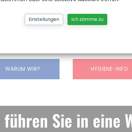
Einstellungen
Ich stimme zu
er ganz neuen Ebene gelernt und gelebt! Wir achten
 auf einen respektvollen Umgang mit sich selbst un
lbstbewusstsein und werden erkennen, dass Kampfsp
ausleben“ ist – viel mehr sogar!
WARUM WIR?
HYGIENE-INFO
 führen Sie in eine 