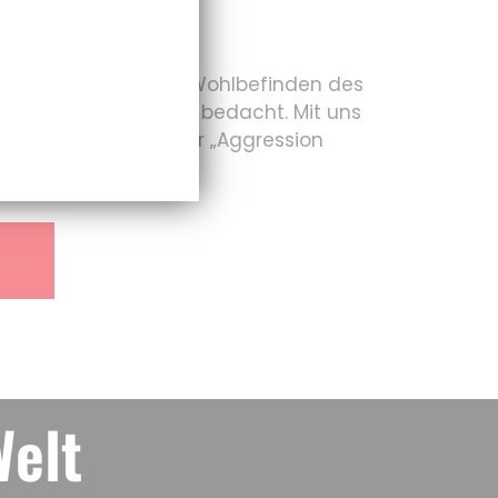
 auf das allgemeine Wohlbefinden des
d anderen gegenüber bedacht. Mit uns
ort viel mehr als nur „Aggression
Welt