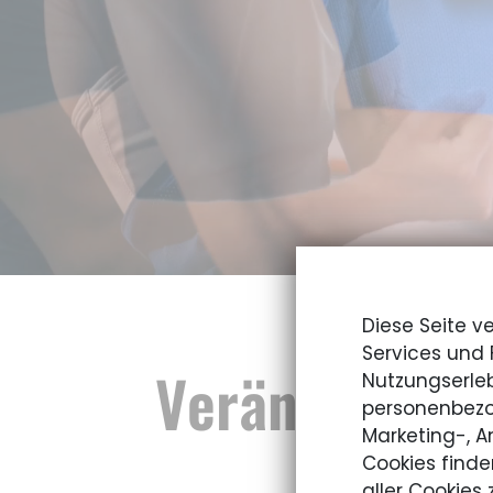
Diese Seite v
Services und 
Veränderung. 
Nutzungserleb
personenbezo
Marketing-, 
Mit 
Cookies finde
aller Cookies