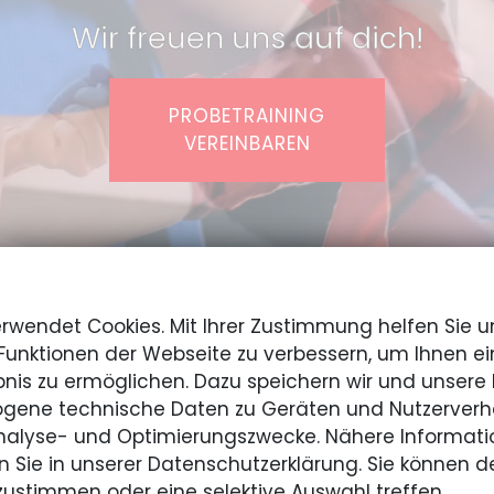
Wir freuen uns auf dich!
PROBETRAINING
VEREINBAREN
erwendet Cookies. Mit Ihrer Zustimmung helfen Sie u
Funktionen der Webseite zu verbessern, um Ihnen ei
Selbstbewusstsein.
nis zu ermöglichen. Dazu speichern wir und unsere 
gene technische Daten zu Geräten und Nutzerverha
Analyse- und Optimierungszwecke. Nähere Informati
uns zu Ihrer inneren Mitte fi
n Sie in unserer Datenschutzerklärung. Sie können d
 zustimmen oder eine selektive Auswahl treffen.