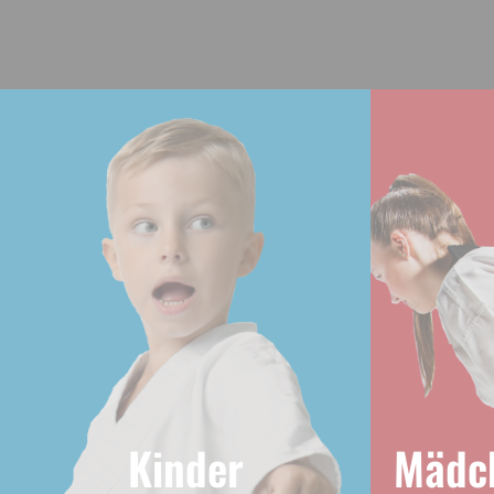
Kinder
Mädc