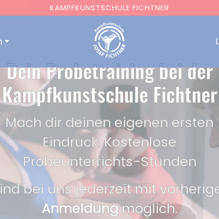
KAMPFKUNSTSCHULE FICHTNER
n
Dein Probetraining bei der
Kampfkunstschule Fichtner
Mach dir deinen eigenen ersten
Eindruck. Kostenlose
Probeunterrichts-Stunden
ind bei uns jederzeit mit vorherig
Anmeldung
möglich.