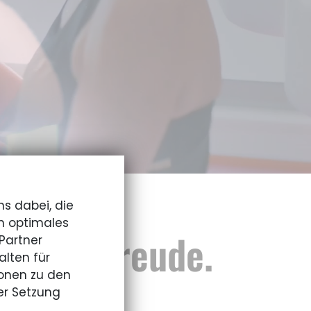
ns dabei, die
n optimales
 Lebensfreude.
Partner
lten für
onen zu den
nden!
er Setzung