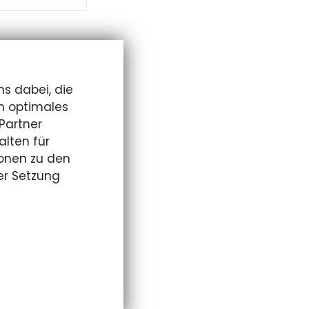
ns dabei, die
n optimales
Partner
lten für
onen zu den
er Setzung