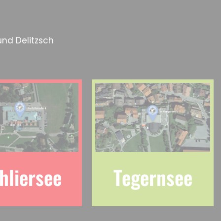
und Delitzsch
hliersee
Tegernsee