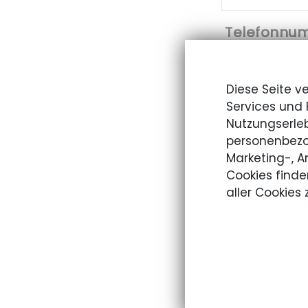
Telefonnu
Diese Seite v
E-Mail Adr
Services und 
Nutzungserleb
personenbezo
gewünschte
Marketing-, 
Cookies finde
aller Cookies
Textfeld gr