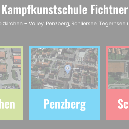
Kampfkunstschule Fichtner
lzkirchen – Valley, Penzberg, Schliersee, Tegernsee 
chen
Penzberg
Sc