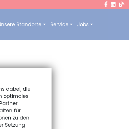
Unsere Standorte
Service
Jobs
e
egernsee
ns dabei, die
n optimales
iesbach!
Partner
lten für
 etwa 15 Minuten.
onen zu den
er Setzung