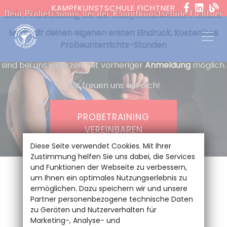
KAMPFKUNSTSCHULE FICHTNER
Dein Probetraining bei der Kampfkunstschule Fichtner
Mach dir deinen eigenen ersten Eindruck. Kostenlose
Probeunterrichts-Stunden
sind bei uns jederzeit mit vorheriger
Anmeldung
möglich.
Wir freuen uns auf dich!
PROBETRAINING
VEREINBAREN
Diese Seite verwendet Cookies. Mit Ihrer
Zustimmung helfen Sie uns dabei, die Services
und Funktionen der Webseite zu verbessern,
um Ihnen ein optimales Nutzungserlebnis zu
ermöglichen. Dazu speichern wir und unsere
Partner personenbezogene technische Daten
Veränderung.
zu Geräten und Nutzerverhalten für
Marketing-, Analyse- und